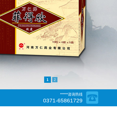
1
2
******咨询热线
0371-65861729