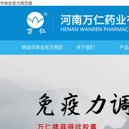
华体会官方网页版
网站华体会官方网页
关于我们
产品
版