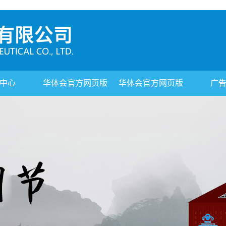
中心
华体会官方网页版
华体会官方网页版
广