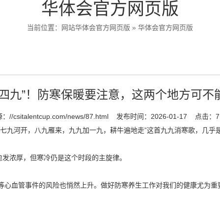
华体会官方网页版
当前位置：
网站华体会官方网页版
»
华体会官方网页版
“四九”！防寒保暖要注意，这两个地方可不
源：
//csitalentcup.com/news/87.html
发布时间：2026-01-17
点击：7
，七九河开，八九雁来，九九加一九，耕牛遍地走”这首九九消寒歌，几乎
愈发浓厚，但寒冷仍是这个时段的主旋律。
等心血管事件的风险也悄然上升。做好防寒养生工作对我们的健康尤为重