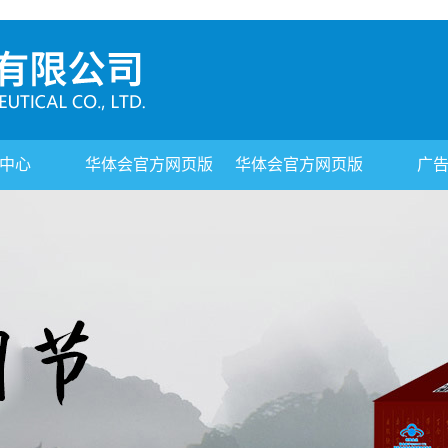
中心
华体会官方网页版
华体会官方网页版
广