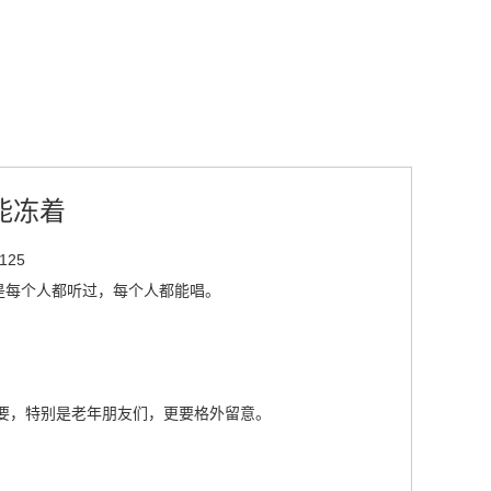
能冻着
125
是每个人都听过，每个人都能唱。
要，特别是老年朋友们，更要格外留意。