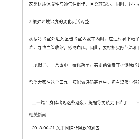
这类材质保暖性与透气性俱佳，且柔软舒适。同时，尺寸
2.根据环境温度的变化灵活调整
从寒冷的室外进入温暖的室内或车内时，应适时摘下帽
降，导致血管收缩，影响血压。因此，要根据实际气温和
一顶帽子、一条围巾，看似简单，实则蕴含着守护健康的
希望大家在这个四九，都能做好防寒养生，拥有温暖与健
上一篇：
身体出现这些迹象，提醒你免疫力下降了
下
相关新闻
2018-06-21
关于网购菲得欣的通告...