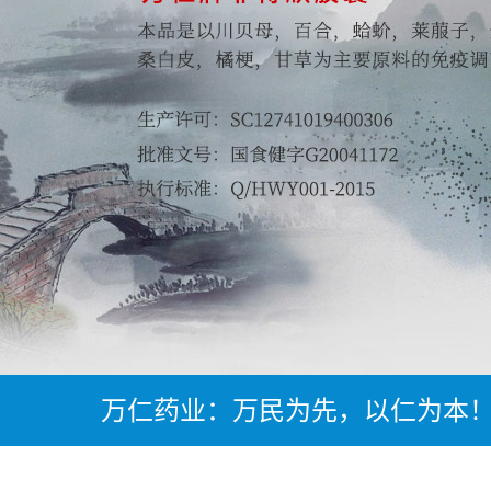
万仁药业：万民为先，以仁为本