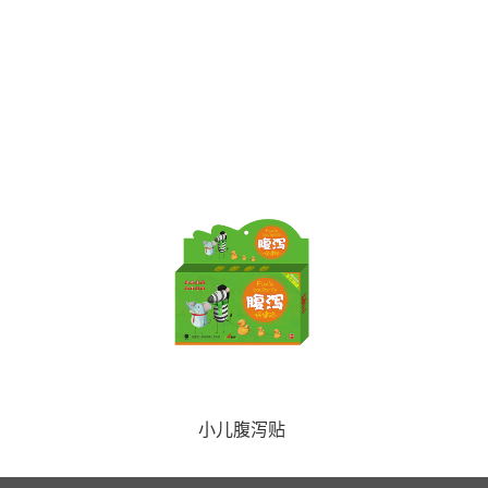
小儿腹泻贴