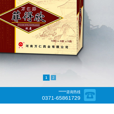
1
2
******咨询热线
0371-65861729