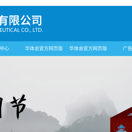
中心
华体会官方网页版
华体会官方网页版
广