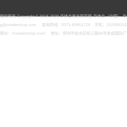
版权所有 Copyright © 2018-2020 华体会官方网页版-华体会（中国）-
g@csitalentcup.com
咨询热线：0371-65861729
手机：1529081533
网址：//csitalentcup.com/
地址：郑州市金水区经三路66号金成国际广场