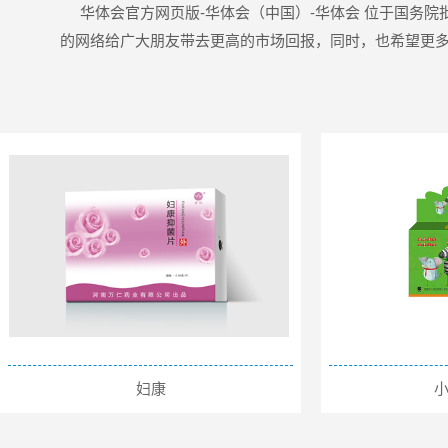
华体会官方网页版-华体会（中国）-华体会 位于国务院
的网络给广大朋友带去更高的市场回报，同时，也希望更多的
妇康