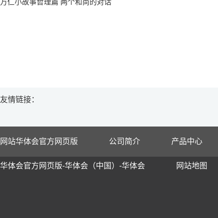
万仁小故事哲理篇 两个和尚的对话
友情链接：
网站华体会官方网页版
公司简介
产品中心
华体会官方网页版-华体会（中国）-华体会
网站地图